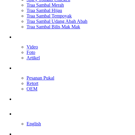
Traa Sambal Merah
Traa Sambal Hijau
Traa Sambal Tempoyak
Traa Sambal Udang Abah Abah
Traa Sambal Bilis Mak Mak
Media
Video
Foto
Artikel
Perkhidmatan Kami
Pesanan Pukal
Retort
OEM
Hubungi Kami
Malay
English
Toggle website search