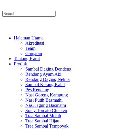
Menu
Close
Halaman Utama
Akreditasi
Team
Ganjaran
Tentang Kami
Produk
Sambal Daging Dendeng
Rendang Ayam Aki
Rendang Daging Nekna
Sambal Kerang Kalut
Pes Rendang
Nasi Goreng Kampung
Nasi Putih Basmathi
Nasi Jagung Basmathi
Spicy Tomato Chicken
Traa Sambal Merah
Traa Sambal Hijau
Traa Sambal Tempoyak