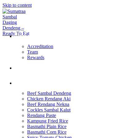
Skip to content
Home Page
Accreditation
Team
Rewards
About Us
Products
Beef Sambal Dendeng
Chicken Rendang Aki
Beef Rendang Nekna
Cockles Sambal Kalut
Rendang Paste
Kampung Fried Rice
Basmathi Plain Rice
Basmathi Corn Rice
Spicy Tomato Chicken