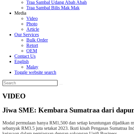
Traa Sambal Udang Abah Abah
Traa Sambal Bilis Mak Mak
Media
Video
Photo
Article
Our Services
Bulk Order
Retort
OEM
Contact Us
English
Malay
Toggle website search
VIDEO
Jiwa SME: Kembara Sumatraa dari dapur ke
Modal permulaan hanya RM1,500 dan setiap keuntungan dijadikan mod
sebanyak RM3.5 juta setakat 2023. Ikuti kisah Pengasas Sumatraa Ind
kejayaan dalam perniagaan dengan sokongan Unifi Business.