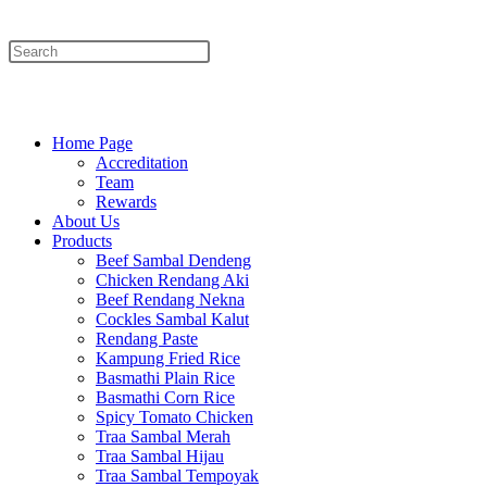
Menu
Close
Home Page
Accreditation
Team
Rewards
About Us
Products
Beef Sambal Dendeng
Chicken Rendang Aki
Beef Rendang Nekna
Cockles Sambal Kalut
Rendang Paste
Kampung Fried Rice
Basmathi Plain Rice
Basmathi Corn Rice
Spicy Tomato Chicken
Traa Sambal Merah
Traa Sambal Hijau
Traa Sambal Tempoyak