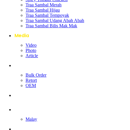
Traa Sambal Merah
Traa Sambal Hijau
Traa Sambal Tempoyak
Traa Sambal Udang Abah Abah
Traa Sambal Bilis Mak Mak
Media
Video
Photo
Article
Our Services
Bulk Order
Retort
OEM
Contact Us
English
Malay
Toggle website search