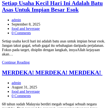
produk
Setiap Usaha Kecil Hari Ini Adalah Batu
Sumatraa
Asas Untuk Impian Besar Esok
ni?
Worth
it
Post
admin
ke
author:
Post
September 8, 2025
beli?”
published:
Post
food and beverage
category:
Post
0 Comments
comments:
Setiap usaha kecil hari ini adalah batu asas untuk impian besar esok.
Jangan takut gagal, sebab gagal itu sebahagian daripada perjalanan.
Fokus pada target, disiplin dengan langkah, insyaAllah kejayaan
akan…
Setiap
Continue Reading
Usaha
Kecil
MERDEKA! MERDEKA! MERDEKA!
Hari
Ini
Post
admin
Adalah
author:
Post
August 31, 2025
Batu
published:
Post
food and beverage
Asas
category:
Post
0 Comments
Untuk
comments:
Impian
68 tahun sudah Malaysia berdiri megah sebagai sebuah negara
Besar