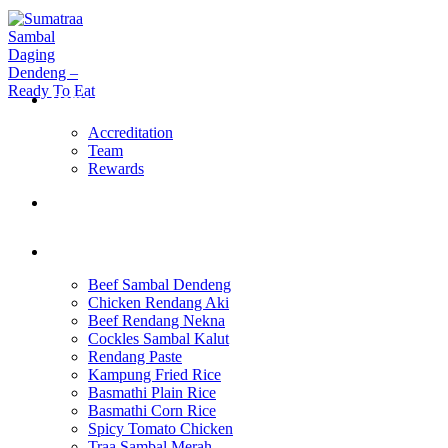
Skip
to
content
Home Page
Accreditation
Team
Rewards
About Us
Products
Beef Sambal Dendeng
Chicken Rendang Aki
Beef Rendang Nekna
Cockles Sambal Kalut
Rendang Paste
Kampung Fried Rice
Basmathi Plain Rice
Basmathi Corn Rice
Spicy Tomato Chicken
Traa Sambal Merah