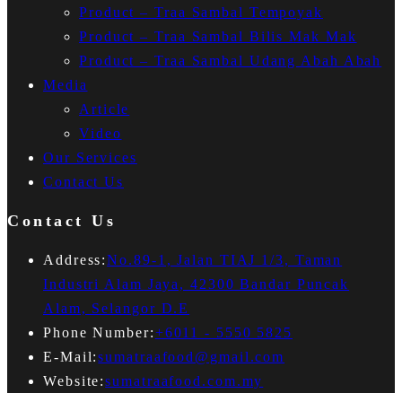
Product – Traa Sambal Tempoyak
Product – Traa Sambal Bilis Mak Mak
Product – Traa Sambal Udang Abah Abah
Media
Article
Video
Our Services
Contact Us
Contact Us
Address:
No.89-1, Jalan TIAJ 1/3, Taman
Industri Alam Jaya, 42300 Bandar Puncak
Alam, Selangor D.E
Opens
Phone Number:
+6011 - 5550 5825
Opens
in
E-Mail:
sumatraafood@gmail.com
in
your
Website:
sumatraafood.com.my