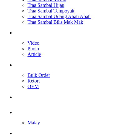
Traa Sambal Hijau
Traa Sambal Tempoyak
Traa Sambal Udang Abah Abah
Traa Sambal Bilis Mak Mak
Media
Video
Photo
Article
Our Services
Bulk Order
Retort
OEM
Contact Us
English
Malay
Toggle