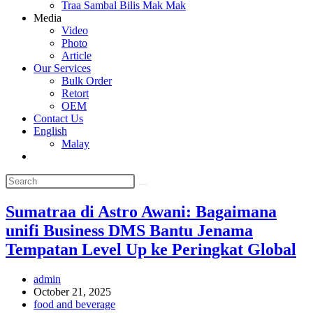
Traa Sambal Bilis Mak Mak
Media
Video
Photo
Article
Our Services
Bulk Order
Retort
OEM
Contact Us
English
Malay
Toggle
website
search
Sumatraa di Astro Awani: Bagaimana
unifi Business DMS Bantu Jenama
Tempatan Level Up ke Peringkat Global
Post
admin
author:
Post
October 21, 2025
published:
Post
food and beverage