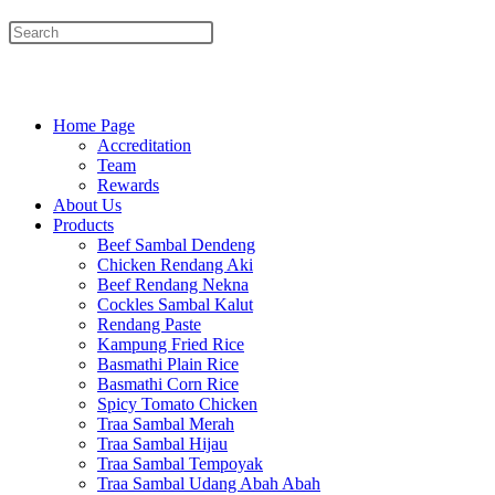
website
Menu
Close
search
Home Page
Accreditation
Team
Rewards
About Us
Products
Beef Sambal Dendeng
Chicken Rendang Aki
Beef Rendang Nekna
Cockles Sambal Kalut
Rendang Paste
Kampung Fried Rice
Basmathi Plain Rice
Basmathi Corn Rice
Spicy Tomato Chicken
Traa Sambal Merah
Traa Sambal Hijau
Traa Sambal Tempoyak
Traa Sambal Udang Abah Abah