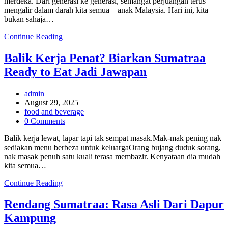
merdeka. Dari generasi ke generasi, semangat perjuangan terus
Esok
mengalir dalam darah kita semua – anak Malaysia. Hari ini, kita
bukan sahaja…
MERDEKA!
Continue Reading
MERDEKA!
MERDEKA!
Balik Kerja Penat? Biarkan Sumatraa
Ready to Eat Jadi Jawapan
Post
admin
author:
Post
August 29, 2025
published:
Post
food and beverage
category:
Post
0 Comments
comments:
Balik kerja lewat, lapar tapi tak sempat masak.Mak-mak pening nak
sediakan menu berbeza untuk keluargaOrang bujang duduk sorang,
nak masak penuh satu kuali terasa membazir. Kenyataan dia mudah
kita semua…
Balik
Continue Reading
Kerja
Penat?
Rendang Sumatraa: Rasa Asli Dari Dapur
Biarkan
Kampung
Sumatraa