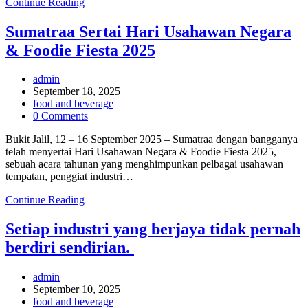
Foodbank
Continue Reading
Malaysia:
Cabaran
Sumatraa Sertai Hari Usahawan Negara
&
& Foodie Fiesta 2025
Solusi
Makanan
Halal
Post
admin
Ready-
author:
Post
September 18, 2025
to-
published:
Post
food and beverage
Eat
category:
Post
0 Comments
Bersama
comments:
Sumatraa
Bukit Jalil, 12 – 16 September 2025 – Sumatraa dengan bangganya
telah menyertai Hari Usahawan Negara & Foodie Fiesta 2025,
sebuah acara tahunan yang menghimpunkan pelbagai usahawan
tempatan, penggiat industri…
Sumatraa
Continue Reading
Sertai
Hari
Setiap industri yang berjaya tidak pernah
Usahawan
berdiri sendirian.
Negara
&
Foodie
Post
admin
Fiesta
author:
Post
September 10, 2025
2025
published:
Post
food and beverage