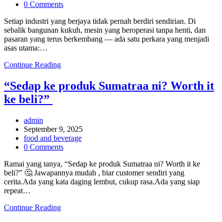
category:
Post
0 Comments
comments:
Setiap industri yang berjaya tidak pernah berdiri sendirian. Di
sebalik bangunan kukuh, mesin yang beroperasi tanpa henti, dan
pasaran yang terus berkembang — ada satu perkara yang menjadi
asas utama:…
Setiap
Continue Reading
industri
yang
“Sedap ke produk Sumatraa ni? Worth it
berjaya
ke beli?”
tidak
pernah
berdiri
Post
admin
sendirian.
author:
Post
September 9, 2025
published:
Post
food and beverage
category:
Post
0 Comments
comments:
Ramai yang tanya, “Sedap ke produk Sumatraa ni? Worth it ke
beli?” 🤔 Jawapannya mudah , biar customer sendiri yang
cerita.Ada yang kata daging lembut, cukup rasa.Ada yang siap
repeat…
“Sedap
Continue Reading
ke