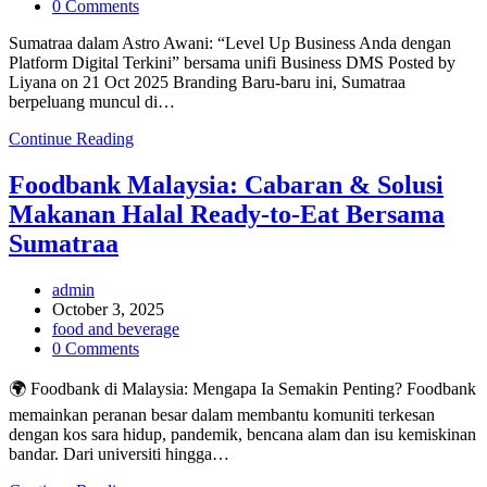
category:
Post
0 Comments
comments:
Sumatraa dalam Astro Awani: “Level Up Business Anda dengan
Platform Digital Terkini” bersama unifi Business DMS Posted by
Liyana on 21 Oct 2025 Branding Baru-baru ini, Sumatraa
berpeluang muncul di…
Sumatraa
Continue Reading
di
Astro
Foodbank Malaysia: Cabaran & Solusi
Awani:
Makanan Halal Ready-to-Eat Bersama
Bagaimana
unifi
Sumatraa
Business
DMS
Post
admin
Bantu
author:
Post
October 3, 2025
Jenama
published:
Post
food and beverage
Tempatan
category:
Post
0 Comments
Level
comments:
Up
🌍 Foodbank di Malaysia: Mengapa Ia Semakin Penting? Foodbank
ke
Peringkat
memainkan peranan besar dalam membantu komuniti terkesan
Global
dengan kos sara hidup, pandemik, bencana alam dan isu kemiskinan
bandar. Dari universiti hingga…