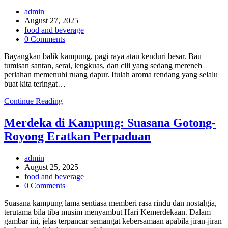
Ready
to
Post
admin
Eat
author:
Post
August 27, 2025
Jadi
published:
Post
food and beverage
Jawapan
category:
Post
0 Comments
comments:
Bayangkan balik kampung, pagi raya atau kenduri besar. Bau
tumisan santan, serai, lengkuas, dan cili yang sedang mereneh
perlahan memenuhi ruang dapur. Itulah aroma rendang yang selalu
buat kita teringat…
Rendang
Continue Reading
Sumatraa:
Rasa
Merdeka di Kampung: Suasana Gotong-
Asli
Royong Eratkan Perpaduan
Dari
Dapur
Kampung
Post
admin
author:
Post
August 25, 2025
published:
Post
food and beverage
category:
Post
0 Comments
comments:
Suasana kampung lama sentiasa memberi rasa rindu dan nostalgia,
terutama bila tiba musim menyambut Hari Kemerdekaan. Dalam
gambar ini, jelas terpancar semangat kebersamaan apabila jiran-jiran